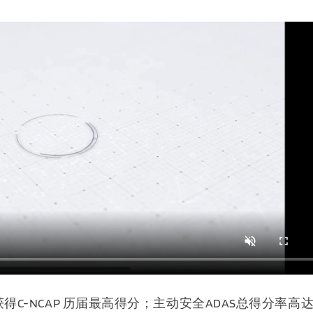
获得
C-NCAP 历届最高得分
；
主动安全ADAS
总得分率高