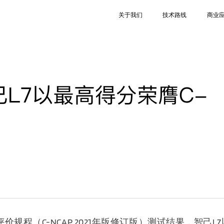
关于我们
技术路线
商业
己L7以最高得分荣膺C-
！
评
价规程（C-NCAP 2021年版修订版）测试结果，
智己L7