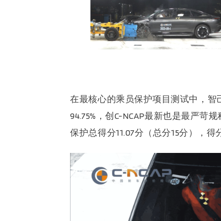
在最核心的乘员保护项目测试中，智己L
94.75%，创C-NCAP最新也是最
保护总得分11.07分（总分15分），