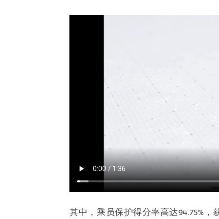
其中，
乘员保
护
得分率高达94.75%，