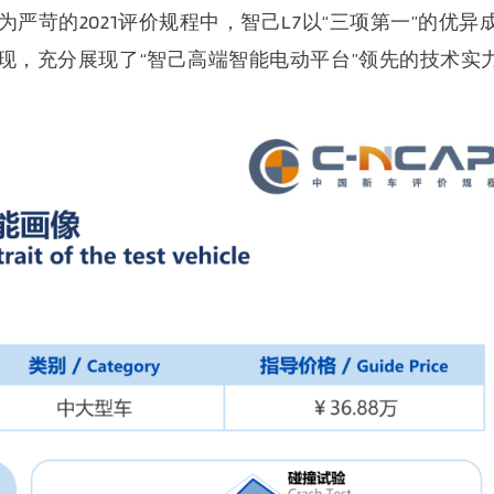
为严苛的2021评价规程中，智己L7以“
三项第一
”的优异
现
，充分展现了“智己高端智能电动平台”领先的技术实