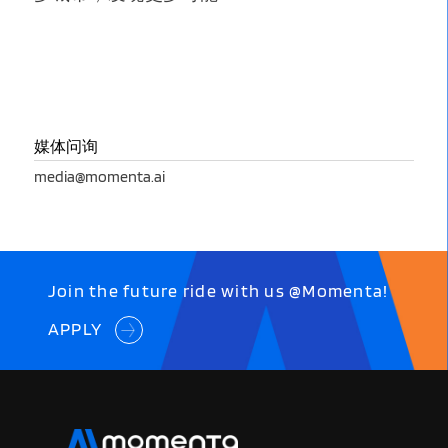
媒体问询
media@momenta.ai
Join the future ride with us @Momenta!
APPLY