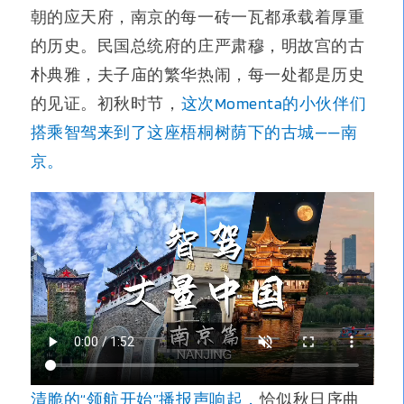
朝的应天府，南京的每一砖一瓦都承载着厚重
的历史。民国总统府的庄严肃穆，明故宫的古
朴典雅，夫子庙的繁华热闹，每一处都是历史
的见证。初秋时节，
这次Momenta的小伙伴们
搭乘智驾来到了这座梧桐树荫下的古城——南
京。
清脆的“领航开始”播报声响起，
恰似秋日序曲