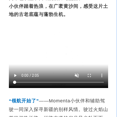
小伙伴踏着热浪，
在广袤黄沙间，感受这片土
地的古老底蕴与蓬勃生机。
“
领航开始了”
——Momenta
小伙伴和辅助驾
驶一同深入探寻新疆的别样风情。驶过火焰山