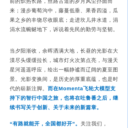
前的炽热长路，丝路古道的岁月风尘扑面而
来；漫步葡萄沟中，藤蔓低垂、果香四溢，瓜
果之乡的丰饶尽收眼底；走进坎儿井水道，涓
涓水流蜿蜒地下，诉说着先民的勤劳与坚韧。
当夕阳渐收，余晖洒满大地，长昼的光影在大
漠尽头缓缓拉长，城市灯火次第点亮，与漫天
星河遥遥呼应，绘出一幅静谧而辽阔的夏至图
景。光影变换间，是历史的厚重底蕴，也是时
代的崭新注脚。
而在Momenta飞轮大模型支
持下的智行中国之旅，也将在吐鲁番之后，继
续书写关于创新、关于未来的新篇章。
“
有路就能开，全国都好开”。
关注我们，