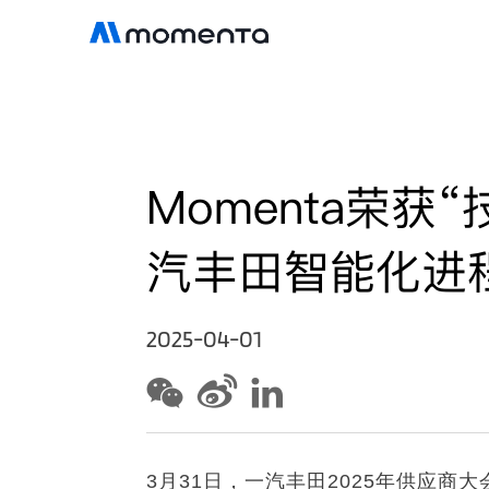
Momenta荣获
汽丰田智能化进
2025-04-01
3
月31日，一汽丰田2025年供应