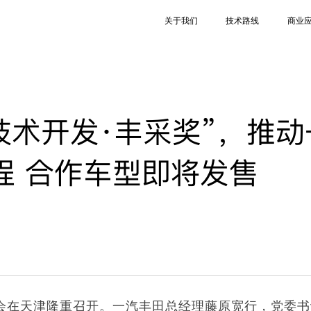
关于我们
技术路线
商业
“技术开发·丰采奖”，推动
程 合作车型即将发售
商大会在天津隆重召开。一汽丰田总经理藤原宽行，党委