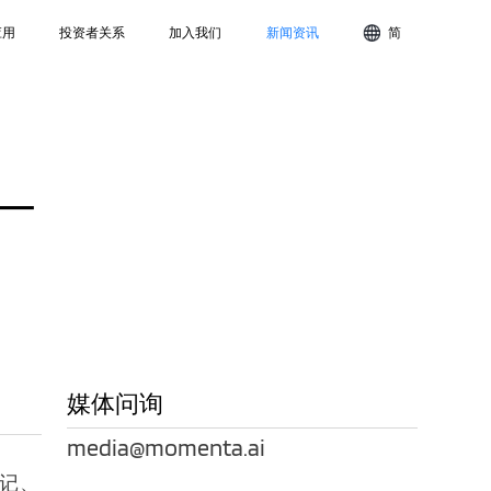
应用
投资者关系
加入我们
新闻资讯
简
一
媒体问询
media@momenta.ai
书记、