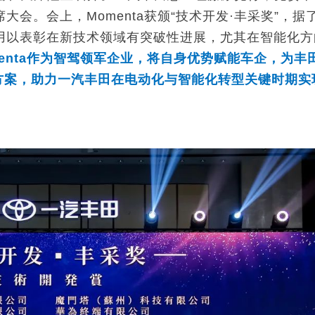
会。会上，Momenta获颁“技术开发·丰采奖”，据
用以表彰在新技术领域有突破性进展，尤其在智能化方
enta
作为智驾领军企业，将自身优势赋能车企，为丰
决方案，助力一汽丰田在电动化与智能化转型关键时期实