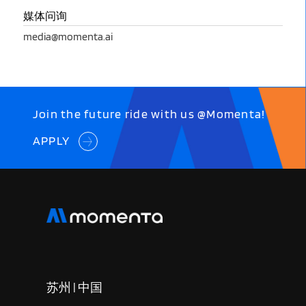
媒体问询
media@momenta.ai
Join the future ride with us @Momenta!
APPLY
苏州 | 中国