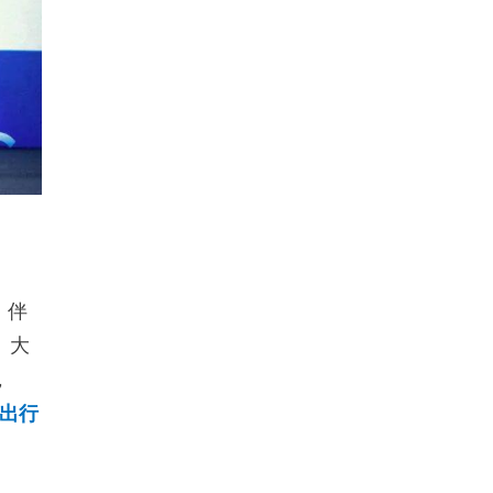
。伴
、大
，
出行