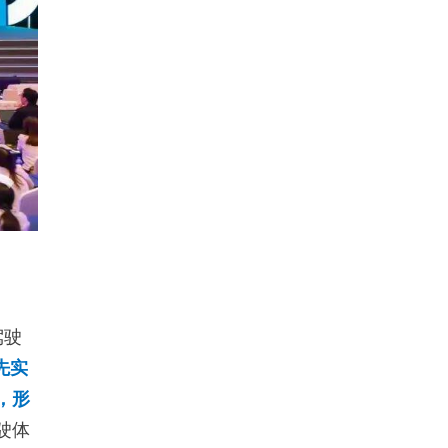
驾驶
先实
，形
驶体