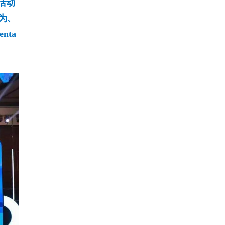
活动
华为、
ta